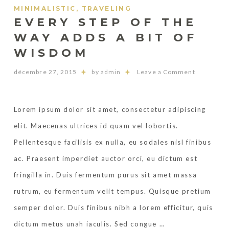
MINIMALISTIC
,
TRAVELING
EVERY STEP OF THE
WAY ADDS A BIT OF
WISDOM
décembre 27, 2015
by admin
Leave a Comment
Lorem ipsum dolor sit amet, consectetur adipiscing
elit. Maecenas ultrices id quam vel lobortis.
Pellentesque facilisis ex nulla, eu sodales nisl finibus
ac. Praesent imperdiet auctor orci, eu dictum est
fringilla in. Duis fermentum purus sit amet massa
rutrum, eu fermentum velit tempus. Quisque pretium
semper dolor. Duis finibus nibh a lorem efficitur, quis
dictum metus unah iaculis. Sed congue
…